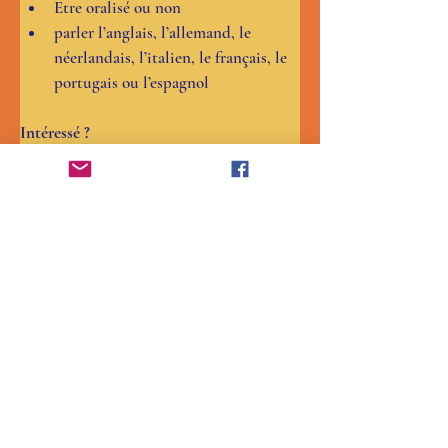
Etre oralisé ou non
parler l’anglais, l’allemand, le 
néerlandais, l’italien, le français, le 
portugais ou l’espagnol
Intéressé ?
Envoyez un courriel à :  
speechtracker@mcri.edu.au
Projet approuvé par le Royal Childrens 
Hospital Human Research Ethics 
Committee.
Une partie des documents et questionnaires 
sont en langue française.
Traduction en langue française de l'affiche