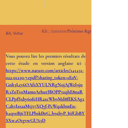
&lt; Anterior
Próximo &gt;
&lt; Voltar
Vous pouvez lire les premiers résultats de 
cette étude en version anglaise ici : 
https://www.nature.com/articles/s41431-
022-01230-7.epdf?sharing_token=sEoV-
Gnh3Lcy6OAfxXYULNRgN0jAjWel9jn
R3ZoTv0MamoArhutJBOPP5zqhE8naR
CLPpfSxby60feHR2zcWb9Md8fEKSAg2
C2h5Izs2aMtj57XQvf-PcWqzkbmEu-
b4qveBj6TFLPbskf8rG_b9zbyP_J6fGbBY
SXw4OtgvwGU%3D